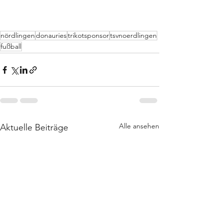
nördlingen
donauries
trikotsponsor
tsvnoerdlingen
fußball
Alle ansehen
Aktuelle Beiträge