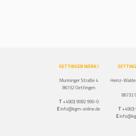
OETTINGEN WERK I
OETTING
Munninger Straße 4
Heinz-Walde
86732 Oettingen
86732 
T
+49(0) 9082 990-0
E
info@kgm-online.de
T
+49(0)
E
info@kg