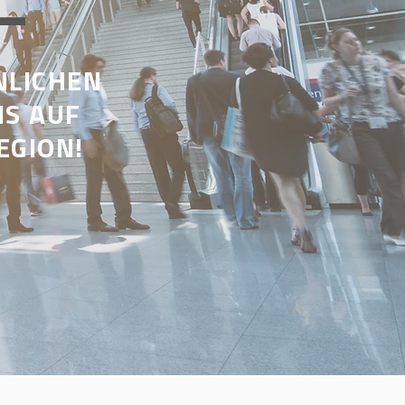
NLICHEN
NS AUF
EGION!