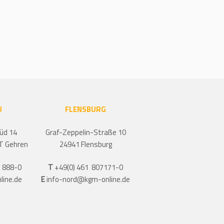
U
FLENSBURG
üd 14
Graf-Zeppelin-Straße 10
T Gehren
24941 Flensburg
 888-0
T
+49(0) 461 807171-0
line.de
E
info-nord@kgm-online.de