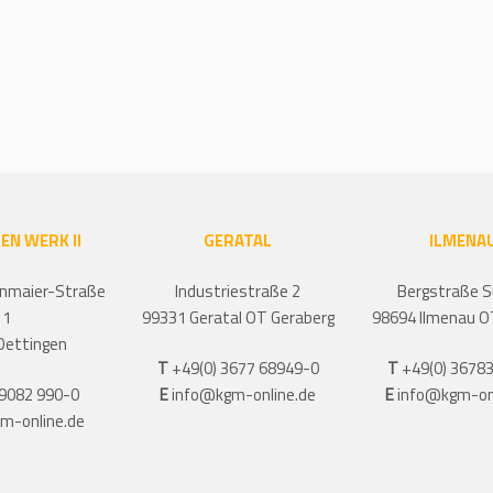
EN WERK II
GERATAL
ILMENA
nmaier-Straße
Industriestraße 2
Bergstraße S
1
99331
Geratal OT Geraberg
98694 Ilmenau O
Oettingen
T
+49(0) 3677 68949-0
T
+49(0) 36783
 9082 990-0
E
info@kgm-online.de
E
info@kgm-on
m-online.de