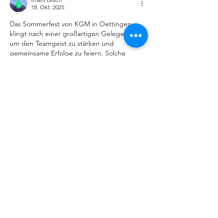
18. Okt. 2025
Das Sommerfest von KGM in Oettingen 
klingt nach einer großartigen Gelegenheit, 
um den Teamgeist zu stärken und 
gemeinsame Erfolge zu feiern. Solche 
Veranstaltungen zeigen, wie wichtig ein 
gutes Miteinander im Arbeitsalltag ist. 
Besonders interessant finde ich, wie lokale 
Unternehmen durch solche Initiativen ihre 
Mitarbeiter motivieren und gleichzeitig die 
Gemeinschaft fördern. Ich habe kürzlich im 
Branchenbuch
 einige ähnliche Firmen 
entdeckt, die ebenfalls großen Wert auf 
Teamkultur legen. Es ist schön zu sehen, 
wenn Unternehmen nicht nur wirtschaftlich 
denken, sondern auch soziale…
Mehr anzeigen
Bearbeitet
Gefällt mir
Antworten