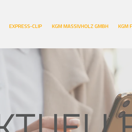
EXPRESS-CLIP
KGM MASSIVHOLZ GMBH
KGM 
KTUELL