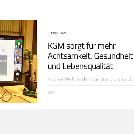
5. Nov. 2021
KGM sorgt für mehr
Achtsamkeit, Gesundheit
und Lebensqualität
In einer Welt, in der man ständig erreich
ist, in der ein voller Terminkalender fast
„Statuscharakter“ besitzt, die Zeit gefühlt