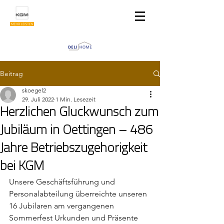
Beitrag
skoegel2
29. Juli 2022
1 Min. Lesezeit
Herzlichen Glückwunsch zum
Jubiläum in Oettingen – 486
Jahre Betriebszugehörigkeit
bei KGM
Unsere Geschäftsführung und 
Personalabteilung überreichte unseren 
16 Jubilaren am vergangenen 
Sommerfest Urkunden und Präsente 